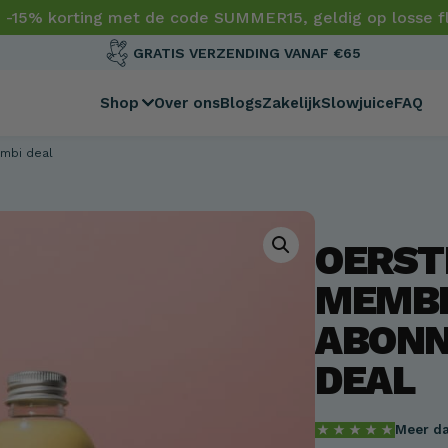
 -15% korting met de code SUMMER15, geldig op losse fl
GRATIS VERZENDING VANAF €65
Shop
Over ons
Blogs
Zakelijk
Slowjuice
FAQ
mbi deal
OERST
BEST SELLER
5 FLESSEN
MEMB
ABONN
DEAL
ts
Combi Deal
Family Pack
Meer da