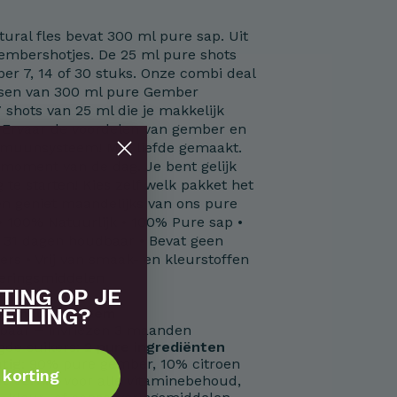
ral fles bevat 300 ml pure sap. Uit
 gembershotjes. De 25 ml pure shots
 per 7, 14 of 30 stuks. Onze combi deal
essen van 300 ml pure Gember
shots van 25 ml die je makkelijk
Ervaar de voordelen van gember en
mmuunsysteem! Met liefde gemaakt.
r moment van de dag. Je bent gelijk
Vreugdevuur
te starten! Kies zelf welk pakket het
 en geniet maandelijks van ons pure
 • 100% Natuurlijk • 100% Pure sap •
 31 dagen houdbaar • Bevat geen
ers • Vrij van smaak- en kleurstoffen
rveringsmiddelen
TING
OP JE
ELLING?
immuunsysteem
baar – invriezen 3 maanden
gde suikers:
2 pure ingrediënten
tig
: 90% pure gember, 10% citroen
 korting
et verhit
, voor alle vitaminebehoud,