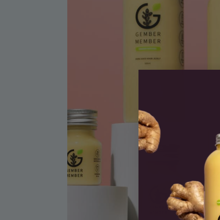
Combi Thee Deal
Starter Pack
Gem