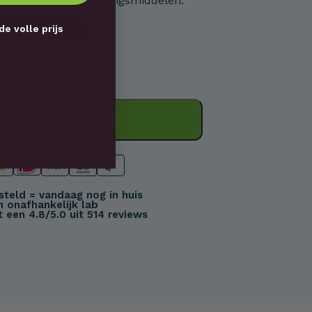
 kleur- of conserveringsmiddelen.
de volle prijs
l
In winkelwagen
53,00
teld = vandaag nog in huis
 onafhankelijk lab
een 4.8/5.0 uit 514 reviews