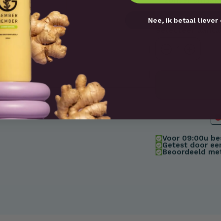
zonder smaak-,
Nee, ik betaal liever 
Selecteer aanta
1
Voor 09:00u bes
Getest door een
Beoordeeld met 