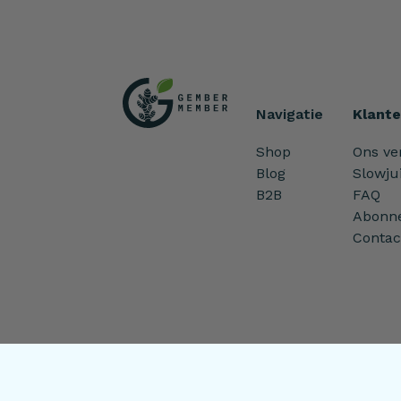
Navigatie
Klante
Shop
Ons ve
Blog
Slowju
B2B
FAQ
Abonn
Contac