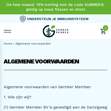
De hele maand -15% korting met de code SUMMER15,
geldig op losse flessen en shots
VANDAAG BESTELD = MORGEN THUIS
0
Home
›
Algemene voorwaarden
ALGEMENE VOORWAARDEN
5 FLESSEN
HOOGSTE KORTING
Algemene voorwaarden van Gember Member
Deal
Family Pack
Mega Pack XL
1. Wie zijn wij?
(1) Gember Member BV is gevestigd aan de Danzigweg