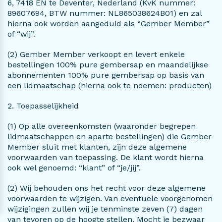
6, 7418 EN te Deventer, Nederland (KvK nummer:
89607694, BTW nummer: NL865038624B01) en zal
hierna ook worden aangeduid als “Gember Member”
of “wij”.
(2) Gember Member verkoopt en levert enkele
r Kurkuma
Ginger Lemon
Vreugdevuur
bestellingen 100% pure gembersap en maandelijkse
abonnementen 100% pure gembersap op basis van
een lidmaatschap (hierna ook te noemen: producten)
2. Toepasselijkheid
(1) Op alle overeenkomsten (waaronder begrepen
lidmaatschappen en aparte bestellingen) die Gember
Member sluit met klanten, zijn deze algemene
voorwaarden van toepassing. De klant wordt hierna
ook wel genoemd: “klant” of “je/jij”.
(2) Wij behouden ons het recht voor deze algemene
voorwaarden te wijzigen. Van eventuele voorgenomen
wijzigingen zullen wij je tenminste zeven (7) dagen
van tevoren op de hoogte stellen. Mocht je bezwaar