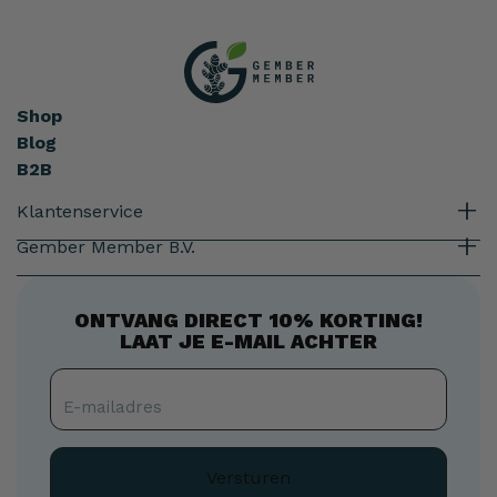
Shop
Blog
B2B
Klantenservice
Gember Member B.V.
ONTVANG DIRECT 10% KORTING!
LAAT JE E-MAIL ACHTER
E-
mailadres
E-mailadres