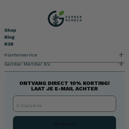
Shop
Blog
B2B
Klantenservice
Gember Member B.V.
ONTVANG DIRECT 10% KORTING!
LAAT JE E-MAIL ACHTER
E-
mailadres
E-mailadres