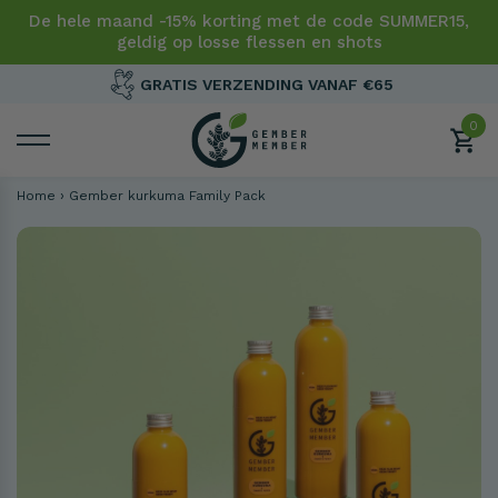
De hele maand -15% korting met de code SUMMER15,
geldig op losse flessen en shots
GRATIS VERZENDING VANAF €65
0
Home
›
Gember kurkuma Family Pack
5 FLESSEN
HOOGSTE KORTING
Deal
Family Pack
Mega Pack XL